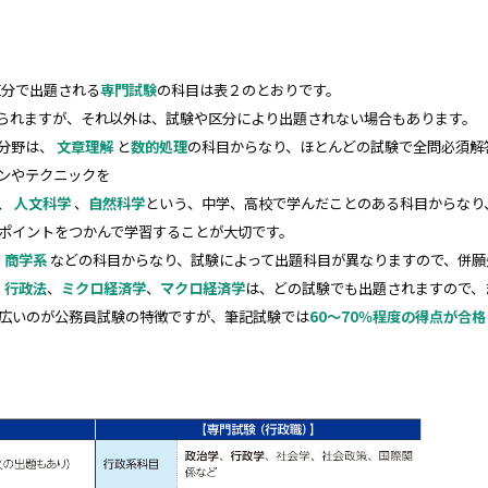
区分で出題される
専門試験
の科目は表２のとおりです。
られますが、それ以外は、試験や区分により出題されない場合もあります。
分野は、
文章理解
と
数的処理
の科目からなり、ほとんどの試験で全問必須解
ンやテクニックを
、
人文科学
、
自然科学
という、中学、高校で学んだことのある科目からなり
ポイントをつかんで学習することが大切です。
、
商学系
などの科目からなり、試験によって出題科目が異なりますので、併願
、
行政法
、
ミクロ経済学
、
マクロ経済学
は、どの試験でも出題されますので、
広いのが公務員試験の特徴ですが、筆記試験では
60～70％程度の得点が合