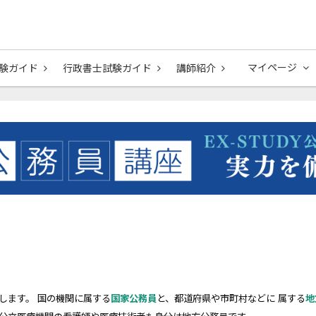
マイページ
験ガイド
行政書士試験ガイド
講師紹介
します。
国の機関に属する
国家公務員
と、都道府県や市町村などに
属する
地