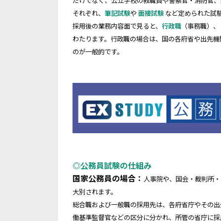
だけでなく、公立学校の教職員や警察官・消防官、
それぞれ、
筆記試験
や
面接試験
など定められた試
採用後の業務内容面で見ると、
行政職
（事務職）、
わたります。行政職の場合は、国の各府省や出先機
のが一般的です。
◎公務員試験の仕組み
国家公務員の場合：
人事院や、国会・裁判所・
大別されます。
総合職および一般職の採用先は、各府省庁やその出
働基準監督官などの区分に分かれ、所管の省庁に採