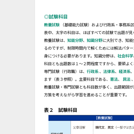
◎試験科目
教養試験
（基礎能力試験）および行政系・事務系
表中、太字の科目は、ほぼすべての試験で出題が見
教養試験は、
知能分野
、
知識分野
に大別でき、知能
るのですが、制限時間内で解くためには解法パター
身につける必要があります。知識分野は、
社会科学
科目とも出題数は１～２問程度ですから、要領よく
専門試験（行政職）は、
行政系
、
法律系
、
経済系
ます（表３参照）。主要科目である、
憲法
、
民法
教養試験・専門試験とも科目数が多く、出題範囲が
方策を考えながら学習を進めることが重要です。
表２ 試験科目