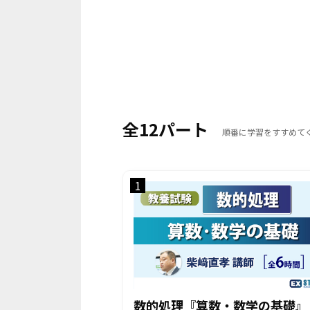
全12パート
順番に学習をすすめて
1
数的処理『算数・数学の基礎』