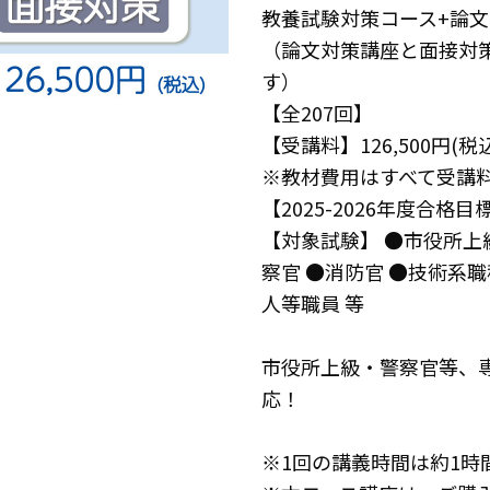
教養試験対策コース+論
（論文対策講座と面接対
す）
【全207回】
【受講料】126,500円(税込
※教材費用はすべて受講
【2025-2026年度合格目
【対象試験】 ●市役所上
察官 ●消防官 ●技術系
人等職員 等
市役所上級・警察官等、
応！
※1回の講義時間は約1時