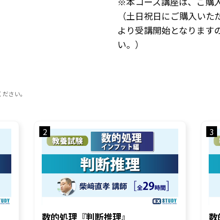
※本コース講座は、ご購
（土日祝日にご購入いた
より受講開始となります
い。）
ください。
2
3
数的処理『判断推理』
数