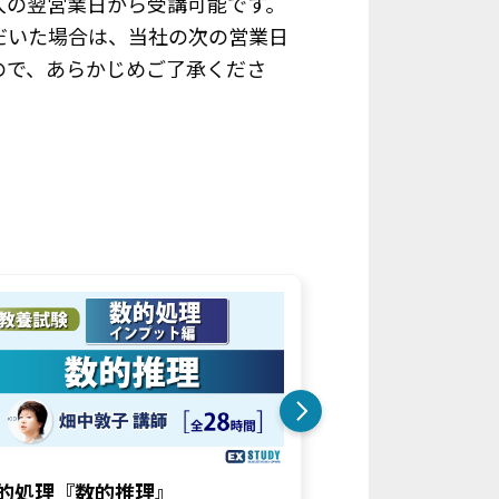
入の翌営業日から受講可能です。
だいた場合は、当社の次の営業日
ので、あらかじめご了承くださ
4
的処理『数的推理』
数的処理『資料