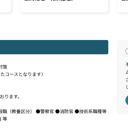
対策
いたコースとなります）
おります。
般職（教養区分） ●警察官 ●消防官 ●技術系職種等
 等