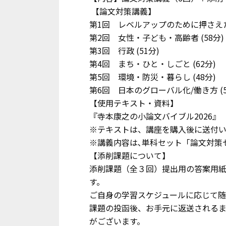
【論文対策講義】
第1回 レベルアップのために押さえたい
第2回 女性・子ども・高齢者 (58分)
第3回 行政 (51分)
第4回 まち・ひと・しごと (62分)
第5回 環境・防災・暮らし (48分)
第6回 日本のグローバル化/働き方 (5
【使用テキスト・資料】
『寺本康之の小論文バイブル2026』
※テキストは、講座を購入後に送付い
※講義内容は､単科セット「論文対策
【添削課題について】
添削課題（全３回）提出用の答案用
す。
ご自身の学習スケジュールに応じて
課題の投函後、お手元に返送されるま
がございます。