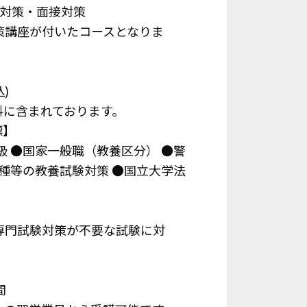
文対策・面接対策
策講座が付いたコースとなりま
)
料に含まれております。
標】
級 ●国家一般職（教養区分） ●警
職種等の教養試験対策 ●国立大学法
専門試験対策が不要な試験に対
間