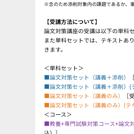
※念のため添削対象内の課題であるか、
【受講方法について】
論文対策講座の受講は以下の
単科
また単科セットでは、テキストあ
きます。
＜単科セット＞
■論文対策セット（講義＋添削）
［
■論文対策セット（講義＋添削）(
■論文対策セット（講義のみ）
［
受
■論文対策セット（講義のみ）(テ
＜コース＞
■教養+専門試験対策コース+論文
込）
］