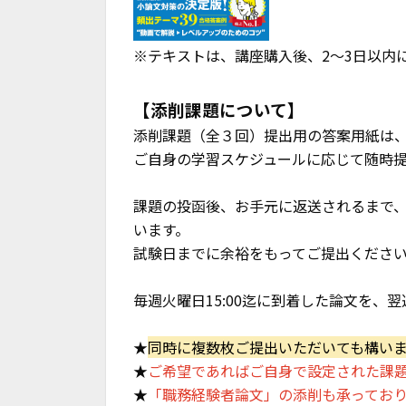
※テキストは、講座購入後、2～3日以内
【添削課題について】
添削課題（全３回）提出用の答案用紙は
ご自身の学習スケジュールに応じて随時
課題の投函後、お手元に返送されるまで、
います。
試験日までに余裕をもってご提出くださ
毎週火曜日15:00迄に到着した論文を、
★
同時に複数枚ご提出いただいても構い
★
ご希望であればご自身で設定された課
★
「職務経験者論文」の添削も承ってお