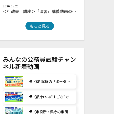
2026.05.29
＜行政書士講座＞『演習』講義動画の全6回を配信中！
もっと見る
みんなの公務員試験チャン
ネル新着動画
🎥〈SPI試験の「ボーダー」を徹底分析！〉
🎥〈都庁ESは“すごさ”ではなく“使える人材か”で通る！【経験者採用】〉
🎥〈市役所・県庁の集団面接は何を見られている？-完全攻略！-〉