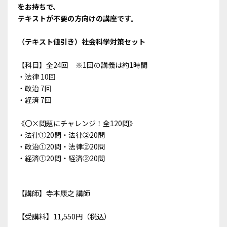
をお持ちで、
テキストが不要の方向けの講座です。
（テキスト値引き）社会科学対策セット
【科目】全24回 ※1回の講義は約1時間
・法律 10回
・政治 7回
・経済 7回
《〇×問題にチャレンジ！全120問》
・法律①20問・法律②20問
・政治①20問・法律②20問
・経済①20問・経済②20問
【講師】寺本康之 講師
【受講料】11,550円（税込）