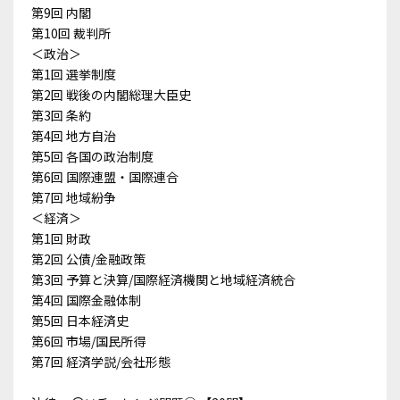
第9回 内閣
第10回 裁判所
＜政治＞
第1回 選挙制度
第2回 戦後の内閣総理大臣史
第3回 条約
第4回 地方自治
第5回 各国の政治制度
第6回 国際連盟・国際連合
第7回 地域紛争
＜経済＞
第1回 財政
第2回 公債/金融政策
第3回 予算と決算/国際経済機関と地域経済統合
第4回 国際金融体制
第5回 日本経済史
第6回 市場/国民所得
第7回 経済学説/会社形態