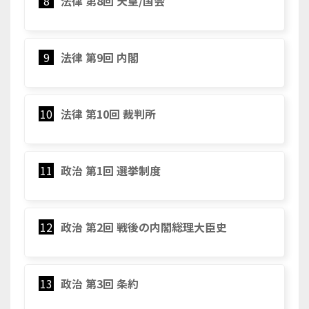
8
法律 第8回 天皇/国会
9
法律 第9回 内閣
10
法律 第10回 裁判所
11
政治 第1回 選挙制度
12
政治 第2回 戦後の内閣総理大臣史
13
政治 第3回 条約