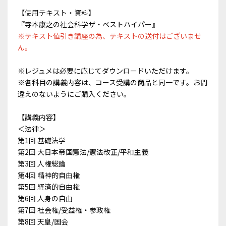
【使用テキスト・資料】
『寺本康之の社会科学ザ・ベストハイパー』
※テキスト値引き講座の為、テキストの送付はございませ
ん。
※レジュメは必要に応じてダウンロードいただけます。
※各科目の講義内容は、コース受講の商品と同一です。お間
違えのないようにご購入ください。
【講義内容】
＜法律＞
第1回 基礎法学
第2回 大日本帝国憲法/憲法改正/平和主義
第3回 人権総論
第4回 精神的自由権
第5回 経済的自由権
第6回 人身の自由
第7回 社会権/受益権・参政権
第8回 天皇/国会