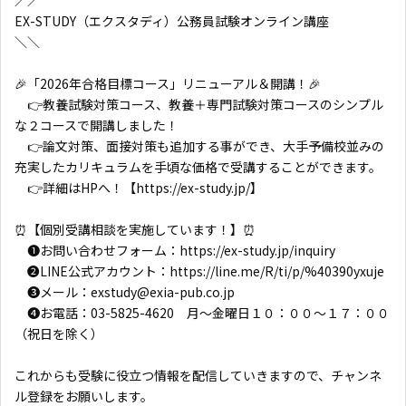
／／
EX-STUDY（エクスタディ）公務員試験オンライン講座
＼＼
🎉「2026年合格目標コース」リニューアル＆開講！🎉
👉教養試験対策コース、教養＋専門試験対策コースのシンプル
な２コースで開講しました！
👉論文対策、面接対策も追加する事ができ、大手予備校並みの
充実したカリキュラムを手頃な価格で受講することができます。
👉詳細はHPへ！【https://ex-study.jp/】
⏰【個別受講相談を実施しています！】⏰
❶お問い合わせフォーム：https://ex-study.jp/inquiry
❷LINE公式アカウント：https://line.me/R/ti/p/%40390yxuje
❸メール：exstudy@exia-pub.co.jp
❹お電話：03-5825-4620 月～金曜日１０：００～１７：００
（祝日を除く）
これからも受験に役立つ情報を配信していきますので、チャンネ
ル登録をお願いします。