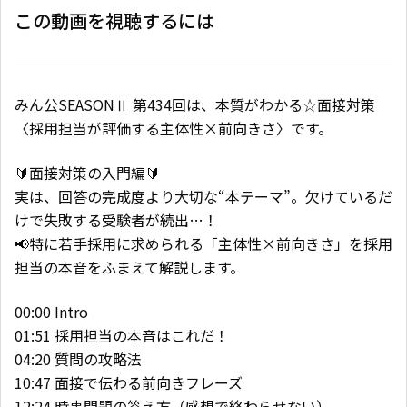
この動画を視聴するには
みん公SEASONⅡ 第434回は、本質がわかる☆面接対策
〈採用担当が評価する主体性×前向きさ〉です。
🔰面接対策の入門編🔰
実は、回答の完成度より大切な“本テーマ”。欠けているだ
けで失敗する受験者が続出…！
📢特に若手採用に求められる「主体性×前向きさ」を採用
担当の本音をふまえて解説します。
00:00 Intro
01:51 採用担当の本音はこれだ！
04:20 質問の攻略法
10:47 面接で伝わる前向きフレーズ
12:24 時事問題の答え方（感想で終わらせない）