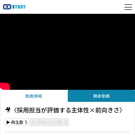
動画情報
関連動画
🎥〈採用担当が評価する主体性×前向きさ〉
再生数
5
お気に入り数
0