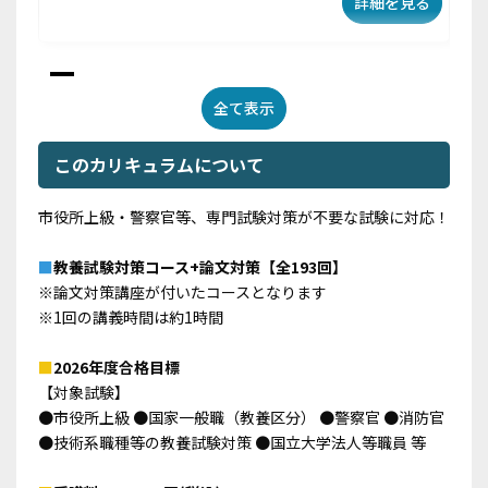
詳細を見る
2
全て表示
このカリキュラムについて
市役所上級・警察官等、専門試験対策が不要な試験に対応！
■
教養試験対策コース+論文対策【全193回】
※論文対策講座が付いたコースとなります
📃【教養試験】数的処理インプット編 判断推理
※1回の講義時間は約1時間
（受講パート 31）
■
2026年度合格目標
詳細を見る
【対象試験】
●市役所上級 ●国家一般職（教養区分） ●警察官 ●消防官
●技術系職種等の教養試験対策 ●国立大学法人等職員 等
3