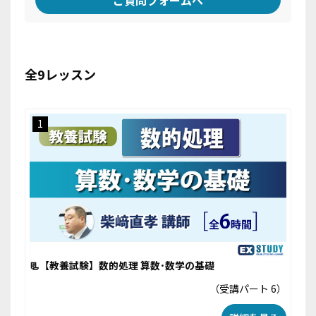
全9レッスン
1
📃【教養試験】数的処理 算数･数学の基礎
（受講パート 6）