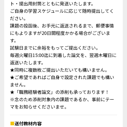
ト・提出用封筒とともに発送いたします。
（受講パート 18）
ご自身の学習スケジュールに応じて随時提出してく
詳細を見る
ださい。
課題の投函後、お手元に返送されるまで、郵便事情
にもよりますが20日間程度かかる場合がございま
6
す。
試験日までに余裕をもってご提出ください。
毎週火曜日15:00迄に到着した論文を、翌週木曜日に
返送いたします。
★同時に複数枚ご提出いただいても構いません。
★ご希望であればご自身で設定された課題でも構い
ません。
★「職務経験者論文」の添削も承っております！
📃【教養試験】文章理解（現代文/英文）
※念のため添削対象内の課題であるか、事前にテー
（受講パート 15）
マをお知らせくださいませ。
詳細を見る
■
送付教材内容