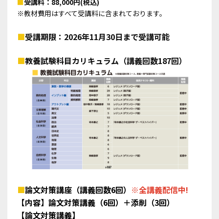
■
受講料：88,000円(税込)
※教材費用はすべて受講料に含まれております。
■
受講期限：2026年11月30日まで受講可能
■
教養試験科目カリキュラム（講義回数187回）
📃【教養試験】数的処理インプット編 数的推理
（受講パート 31）
詳細を見る
4
■
論文対策講座（講義回数6回）
※全講義配信中!
【内容】論文対策講義（6回）＋添削（3回）
【論文対策講義】