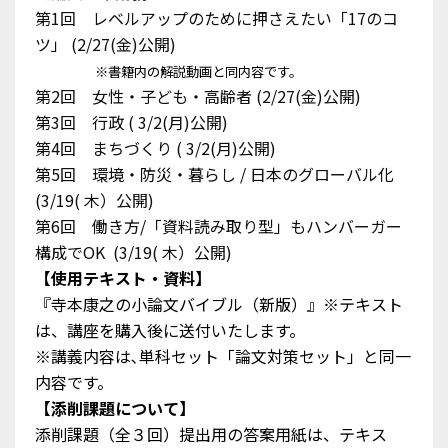
第1回 レベルアップのために押さえたい「17のコ
ツ」 (2/27(金)公開)
※書籍内の解説動画と同内容です。
📃【教養試験】数的処理インプット編 資料解釈
第2回 女性・子ども・高齢者 (2/27(金)公開)
（受講パート 7）
第3回 行政 ( 3/2(月)公開)
第4回 まちづくり ( 3/2(月)公開)
詳細を見る
第5回 環境・防災・暮らし / 日本のグローバル化
(3/19( 木）公開)
第6回 働き方/「資料読み取り型」もハンバーガー
5
構成でOK (3/19( 木）公開)
【使用テキスト・資料】
『寺本康之の小論文バイブル（新版）』※テキスト
は、講座を購入後に送付いたします。
※講義内容は､単科セット「論文対策セット」と同一
内容です。
【添削課題について】
📃【教養試験】数的処理アウトプット編
添削課題（全３回）提出用の答案用紙は、テキス