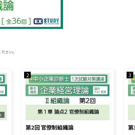
ください。
2
3
8
第2回 官僚制組織論
第