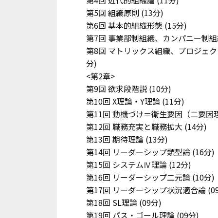
第4回 近代的組織論
(11分)
第5回 組織原則
(13分)
第6回 基本的組織形態
(15分)
第7回 事業部制組織、カンパニー制組
第8回 マトリックス組織、プロジェ
分)
<第2章>
第9回 欲求段階説
(10分)
第10回 X理論・Y理論
(11分)
第11回 動機づけ＝衛生要因（二要因
第12回 職務充実と職務拡大
(14分)
第13回 期待理論
(13分)
第14回 リーダーシップ類型論
(16分)
第15回 システムⅣ理論
(12分)
第16回 リーダーシップ二元論
(10分)
第17回 リーダーシップ状況適合論
(0
第18回 SL理論
(09分)
第19回 パス・ゴール理論
(09分)