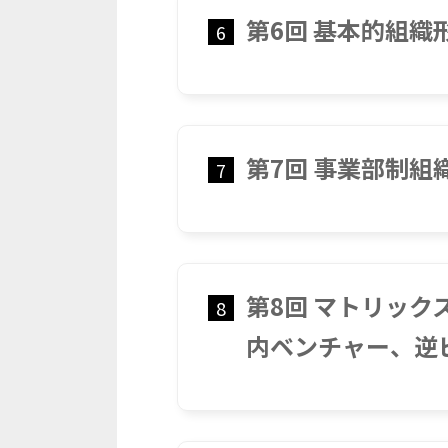
第6回 基本的組織
6
第7回 事業部制
7
第8回 マトリッ
8
内ベンチャー、逆