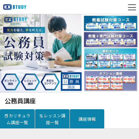
公務員講座
📕カリキュラ
📃レッスン講
講座情報
ム講座一覧
座一覧