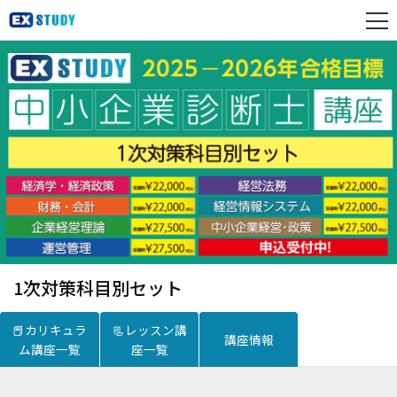
1次対策科目別セット
📕カリキュラ
📃レッスン講
講座情報
ム講座一覧
座一覧